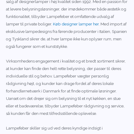
salg af designerlamper i høj kvalitet siden 1992. Med en passion for
at levere belysningsløsninger, der imødekommer både æstetik og
funktionalitet, tilbyder Lampefeber et omfattende udvalg af
lamper til private boliger.
Køb designer lamper her
. Med import af
eksklusive lampedesigns fra førende producenter i Italien, Spanien
og Tyskland sikrer de, at hver lampe ikke kun oplyser rum, men
også fungerer som et kunststykke.
Virksomhedens engagement i kvalitet og et bredt sortiment sikrer,
at kunder kan finde den helt rette belysning, der passer til deres
individuelle stil og behov. Lampefeber vægter personlig
rådgivning højt, og kunder kan drage fordel af deres lokale
forhandlernetværk i Danmark for at finde optimale løsninger.
Uanset om det drejer sig om belysning til et nyt køkken, en stue
eller et badeværelse, tilbyder Lampefeber rådgivning og service,
så kunden får den mest tilfredsstillende oplevelse.
Lampefeber skiller sig ud ved deres kyndige indsigt i