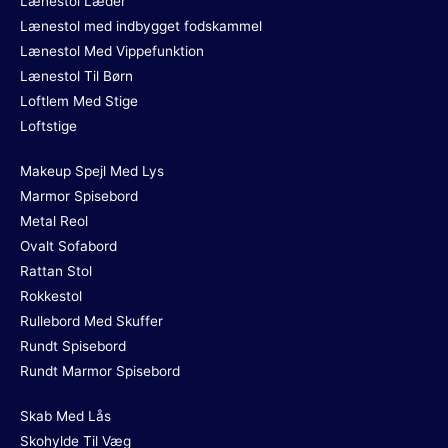
Lænestol Læder
Lænestol med indbygget fodskammel
Lænestol Med Vippefunktion
Lænestol Til Børn
Loftlem Med Stige
Loftstige
Makeup Spejl Med Lys
Marmor Spisebord
Metal Reol
Ovalt Sofabord
Rattan Stol
Rokkestol
Rullebord Med Skuffer
Rundt Spisebord
Rundt Marmor Spisebord
Skab Med Lås
Skohylde Til Væg