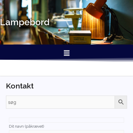
Lampebord
Kontakt
Dit navn (påkrævet)