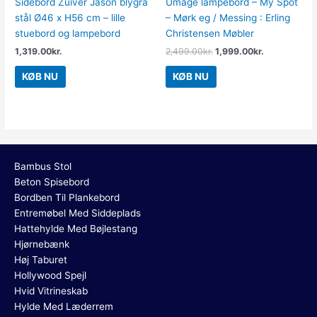
Sidebord Zuiver Jason blygrå
Umage lampebord – My Spot
stål Ø46 x H56 cm – lille
– Mørk eg / Messing : Erling
stuebord og lampebord
Christensen Møbler
1,319.00
kr.
2,499.00
kr.
1,999.00
kr.
KØB NU
KØB NU
Bambus Stol
Beton Spisebord
Bordben Til Plankebord
Entremøbel Med Siddeplads
Hattehylde Med Bøjlestang
Hjørnebænk
Høj Taburet
Hollywood Spejl
Hvid Vitrineskab
Hylde Med Læderrem