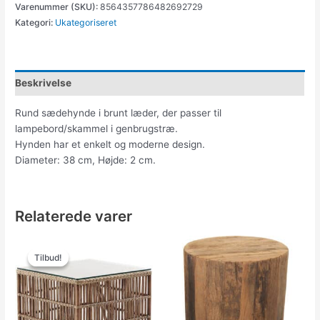
Varenummer (SKU):
8564357786482692729
Kategori:
Ukategoriseret
Beskrivelse
Rund sædehynde i brunt læder, der passer til
lampebord/skammel i genbrugstræ.
Hynden har et enkelt og moderne design.
Diameter: 38 cm, Højde: 2 cm.
Relaterede varer
Den
Den
oprindelige
aktuelle
Tilbud!
Tilbud!
pris
pris
var:
er:
3,255.00kr..
2,604.00kr..