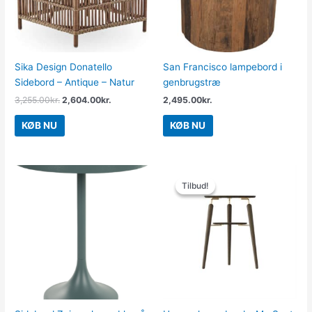
Sika Design Donatello
San Francisco lampebord i
Sidebord – Antique – Natur
genbrugstræ
3,255.00
kr.
2,604.00
kr.
2,495.00
kr.
KØB NU
KØB NU
Den
Den
oprindelige
aktuelle
Tilbud!
Tilbud!
pris
pris
var:
er:
2,499.00kr..
1,999.00kr..