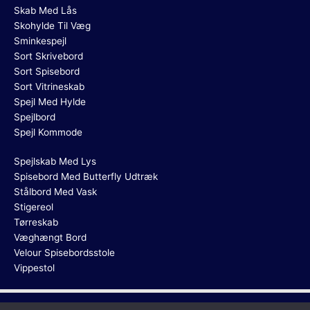
Skab Med Lås
Skohylde Til Væg
Sminkespejl
Sort Skrivebord
Sort Spisebord
Sort Vitrineskab
Spejl Med Hylde
Spejlbord
Spejl Kommode
Spejlskab Med Lys
Spisebord Med Butterfly Udtræk
Stålbord Med Vask
Stigereol
Tørreskab
Væghængt Bord
Velour Spisebordsstole
Vippestol